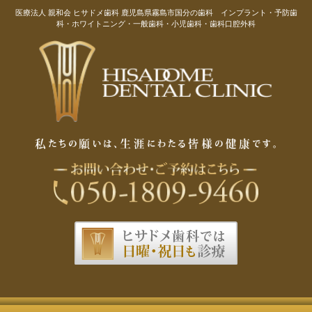
医療法人 親和会 ヒサドメ歯科 鹿児島県霧島市国分の歯科 インプラント・予防歯
科・ホワイトニング・一般歯科・小児歯科・歯科口腔外科