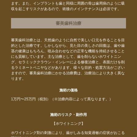
ます。また、インプラントも歯と同様に周囲の骨は歯周病のように吸
収を起こすリスクがあるので、術後のメインテナンスは必須です。
審美歯科治療
審美歯科治療とは、天然歯のように自然で美しい口元を作ることを目
的とした治療です。しかしながら、見た目の美しさの回復は、歯や歯
茎の健康はもちろん、咬み合わせなどの正常な機能を持続させること
にも貢献しています。主な治療として、歯を削らないホワイトニン
グ、セラミッククラウン・インレーによる修復治療と、表面だけを削
るラミネートベニヤなどがあります。様々な目的・処置方法がござい
ますので、審美歯科治療にかかる治療費は、治療法により大きく異な
ります。
施術の価格
1万円〜25万円（税別）（※治療内容によって異なります。）
施術のリスク・副作用
【ホワイトニング】
ホワイトニング剤の刺激により、歯がしみる知覚過敏の症状がおこる