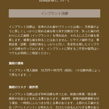
インプラント治療
インプラント治療は、従来の入れ歯やブリッジとは違い、天然歯のよ
うに美しくしっかりと咬める歯を取り戻す治療法です。失った歯の代
わりに人工歯根（インプラント）を埋め込み、その上に人工の歯を装
着します。健康な歯を削ることはありません。ヒサドメ歯科では、事
前診査・診断、治療計画をしっかりと行い、安全性を期したインプラ
ント治療を行っております。インプラントに関するご不安や疑問はい
つでもお気軽にご相談ください。
施術の価格
インプラント埋入施術 31万円〜39万円（税別）（※治療内容によっ
て異なります。）
施術のリスク・副作用
インプラント治療は必ず外科治療を伴うため、術後の疼痛・咬合痛・
腫脹や出血などを生じる事があります。施術時、静脈内鎮静麻酔を行
う場合、一時的にふらつきが生じる事があります。上部の人工歯や土
台（アバットメント）が外れたり、欠けたりゆるんだりする事があり