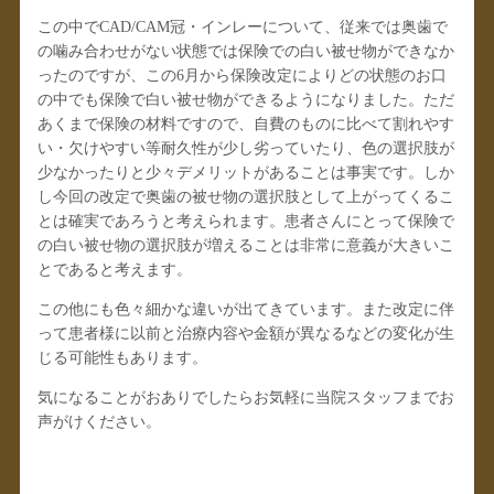
この中でCAD/CAM冠・インレーについて、従来では奥歯で
の噛み合わせがない状態では保険での白い被せ物ができなか
ったのですが、この6月から保険改定によりどの状態のお口
の中でも保険で白い被せ物ができるようになりました。ただ
あくまで保険の材料ですので、自費のものに比べて割れやす
い・欠けやすい等耐久性が少し劣っていたり、色の選択肢が
少なかったりと少々デメリットがあることは事実です。しか
し今回の改定で奥歯の被せ物の選択肢として上がってくるこ
とは確実であろうと考えられます。患者さんにとって保険で
の白い被せ物の選択肢が増えることは非常に意義が大きいこ
とであると考えます。
この他にも色々細かな違いが出てきています。また改定に伴
って患者様に以前と治療内容や金額が異なるなどの変化が生
じる可能性もあります。
気になることがおありでしたらお気軽に当院スタッフまでお
声がけください。