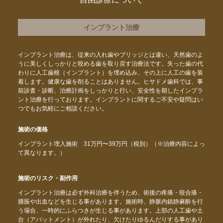
インプラント治療
インプラント治療は、従来の入れ歯やブリッジとは違い、天然歯のよ
うに美しくしっかりと咬める歯を取り戻す治療法です。失った歯の代
わりに人工歯根（インプラント）を埋め込み、その上に人工の歯を装
着します。健康な歯を削ることはありません。ヒサドメ歯科では、事
前診査・診断、治療計画をしっかりと行い、安全性を期したインプラ
ント治療を行っております。インプラントに関するご不安や疑問はい
つでもお気軽にご相談ください。
施術の価格
インプラント埋入施術 31万円〜39万円（税別）（※治療内容によっ
て異なります。）
施術のリスク・副作用
インプラント治療は必ず外科治療を伴うため、術後の疼痛・咬合痛・
腫脹や出血などを生じる事があります。施術時、静脈内鎮静麻酔を行
う場合、一時的にふらつきが生じる事があります。上部の人工歯や土
台（アバットメント）が外れたり、欠けたりゆるんだりする事があり