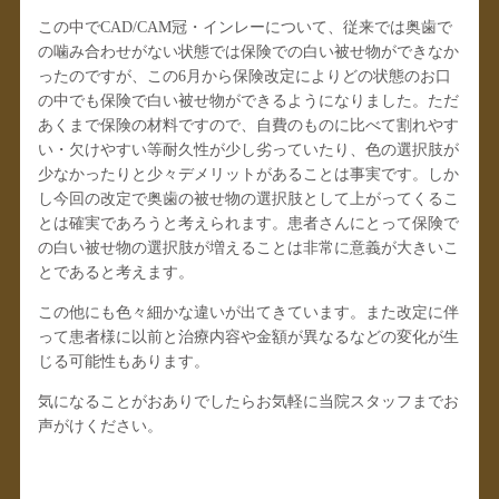
この中でCAD/CAM冠・インレーについて、従来では奥歯で
の噛み合わせがない状態では保険での白い被せ物ができなか
ったのですが、この6月から保険改定によりどの状態のお口
の中でも保険で白い被せ物ができるようになりました。ただ
あくまで保険の材料ですので、自費のものに比べて割れやす
い・欠けやすい等耐久性が少し劣っていたり、色の選択肢が
少なかったりと少々デメリットがあることは事実です。しか
し今回の改定で奥歯の被せ物の選択肢として上がってくるこ
とは確実であろうと考えられます。患者さんにとって保険で
の白い被せ物の選択肢が増えることは非常に意義が大きいこ
とであると考えます。
この他にも色々細かな違いが出てきています。また改定に伴
って患者様に以前と治療内容や金額が異なるなどの変化が生
じる可能性もあります。
気になることがおありでしたらお気軽に当院スタッフまでお
声がけください。