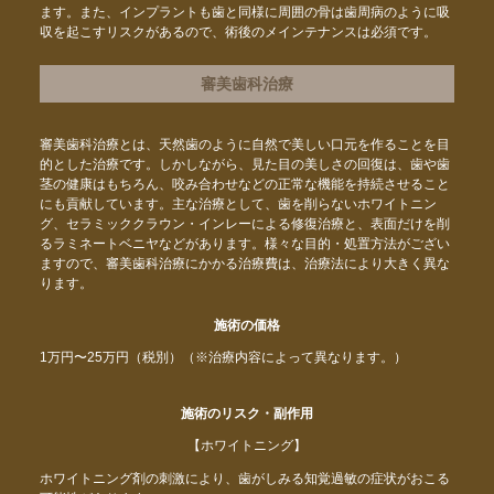
ます。また、インプラントも歯と同様に周囲の骨は歯周病のように吸
収を起こすリスクがあるので、術後のメインテナンスは必須です。
審美歯科治療
審美歯科治療とは、天然歯のように自然で美しい口元を作ることを目
的とした治療です。しかしながら、見た目の美しさの回復は、歯や歯
茎の健康はもちろん、咬み合わせなどの正常な機能を持続させること
にも貢献しています。主な治療として、歯を削らないホワイトニン
グ、セラミッククラウン・インレーによる修復治療と、表面だけを削
るラミネートベニヤなどがあります。様々な目的・処置方法がござい
ますので、審美歯科治療にかかる治療費は、治療法により大きく異な
ります。
施術の価格
1万円〜25万円（税別）（※治療内容によって異なります。）
施術のリスク・副作用
【ホワイトニング】
ホワイトニング剤の刺激により、歯がしみる知覚過敏の症状がおこる