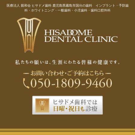
医療法人 親和会 ヒサドメ歯科 鹿児島県霧島市国分の歯科 インプラント・予防歯
科・ホワイトニング・一般歯科・小児歯科・歯科口腔外科