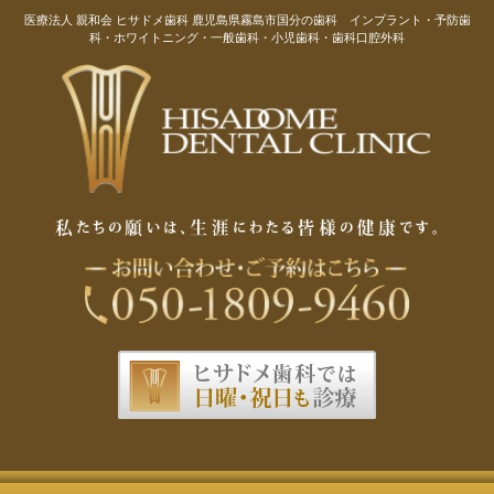
医療法人 親和会 ヒサドメ歯科 鹿児島県霧島市国分の歯科 インプラント・予防歯
科・ホワイトニング・一般歯科・小児歯科・歯科口腔外科