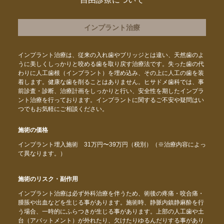
インプラント治療
インプラント治療は、従来の入れ歯やブリッジとは違い、天然歯のよ
うに美しくしっかりと咬める歯を取り戻す治療法です。失った歯の代
わりに人工歯根（インプラント）を埋め込み、その上に人工の歯を装
着します。健康な歯を削ることはありません。ヒサドメ歯科では、事
前診査・診断、治療計画をしっかりと行い、安全性を期したインプラ
ント治療を行っております。インプラントに関するご不安や疑問はい
つでもお気軽にご相談ください。
施術の価格
インプラント埋入施術 31万円〜39万円（税別）（※治療内容によっ
て異なります。）
施術のリスク・副作用
インプラント治療は必ず外科治療を伴うため、術後の疼痛・咬合痛・
腫脹や出血などを生じる事があります。施術時、静脈内鎮静麻酔を行
う場合、一時的にふらつきが生じる事があります。上部の人工歯や土
台（アバットメント）が外れたり、欠けたりゆるんだりする事があり