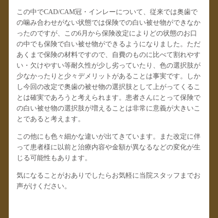
この中でCAD/CAM冠・インレーについて、従来では奥歯で
の噛み合わせがない状態では保険での白い被せ物ができなか
ったのですが、この6月から保険改定によりどの状態のお口
の中でも保険で白い被せ物ができるようになりました。ただ
あくまで保険の材料ですので、自費のものに比べて割れやす
い・欠けやすい等耐久性が少し劣っていたり、色の選択肢が
少なかったりと少々デメリットがあることは事実です。しか
し今回の改定で奥歯の被せ物の選択肢として上がってくるこ
とは確実であろうと考えられます。患者さんにとって保険で
の白い被せ物の選択肢が増えることは非常に意義が大きいこ
とであると考えます。
この他にも色々細かな違いが出てきています。また改定に伴
って患者様に以前と治療内容や金額が異なるなどの変化が生
じる可能性もあります。
気になることがおありでしたらお気軽に当院スタッフまでお
声がけください。