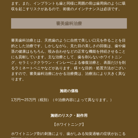
ます。また、インプラントも歯と同様に周囲の骨は歯周病のように吸
収を起こすリスクがあるので、術後のメインテナンスは必須です。
審美歯科治療
審美歯科治療とは、天然歯のように自然で美しい口元を作ることを目
的とした治療です。しかしながら、見た目の美しさの回復は、歯や歯
茎の健康はもちろん、咬み合わせなどの正常な機能を持続させること
にも貢献しています。主な治療として、歯を削らないホワイトニン
グ、セラミッククラウン・インレーによる修復治療と、表面だけを削
るラミネートベニヤなどがあります。様々な目的・処置方法がござい
ますので、審美歯科治療にかかる治療費は、治療法により大きく異な
ります。
施術の価格
1万円〜25万円（税別）（※治療内容によって異なります。）
施術のリスク・副作用
【ホワイトニング】
ホワイトニング剤の刺激により、歯がしみる知覚過敏の症状がおこる