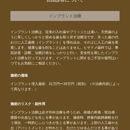
インプラント治療
インプラント治療は、従来の入れ歯やブリッジとは違い、天然歯のよ
うに美しくしっかりと咬める歯を取り戻す治療法です。失った歯の代
わりに人工歯根（インプラント）を埋め込み、その上に人工の歯を装
着します。健康な歯を削ることはありません。ヒサドメ歯科では、事
前診査・診断、治療計画をしっかりと行い、安全性を期したインプラ
ント治療を行っております。インプラントに関するご不安や疑問はい
つでもお気軽にご相談ください。
施術の価格
インプラント埋入施術 31万円〜39万円（税別）（※治療内容によっ
て異なります。）
施術のリスク・副作用
インプラント治療は必ず外科治療を伴うため、術後の疼痛・咬合痛・
腫脹や出血などを生じる事があります。施術時、静脈内鎮静麻酔を行
う場合、一時的にふらつきが生じる事があります。上部の人工歯や土
台（アバットメント）が外れたり、欠けたりゆるんだりする事があり