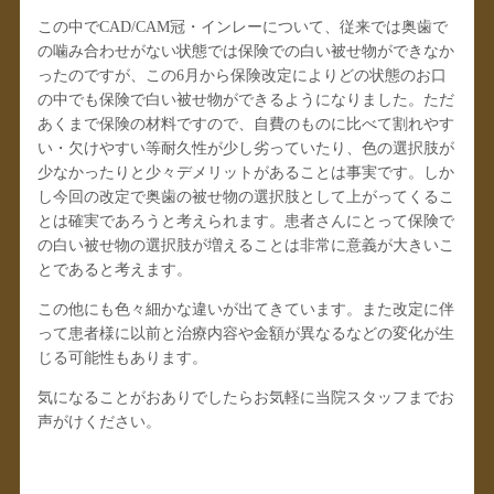
この中でCAD/CAM冠・インレーについて、従来では奥歯で
の噛み合わせがない状態では保険での白い被せ物ができなか
ったのですが、この6月から保険改定によりどの状態のお口
の中でも保険で白い被せ物ができるようになりました。ただ
あくまで保険の材料ですので、自費のものに比べて割れやす
い・欠けやすい等耐久性が少し劣っていたり、色の選択肢が
少なかったりと少々デメリットがあることは事実です。しか
し今回の改定で奥歯の被せ物の選択肢として上がってくるこ
とは確実であろうと考えられます。患者さんにとって保険で
の白い被せ物の選択肢が増えることは非常に意義が大きいこ
とであると考えます。
この他にも色々細かな違いが出てきています。また改定に伴
って患者様に以前と治療内容や金額が異なるなどの変化が生
じる可能性もあります。
気になることがおありでしたらお気軽に当院スタッフまでお
声がけください。