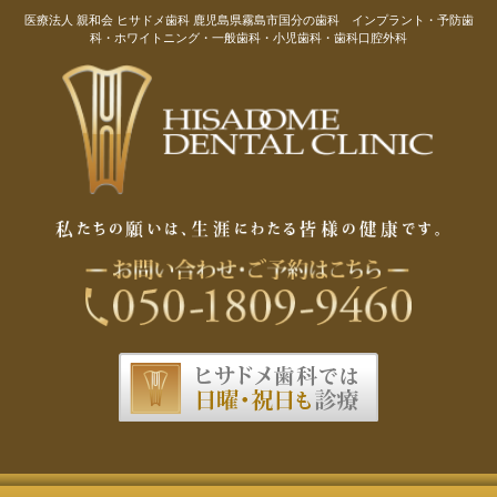
医療法人 親和会 ヒサドメ歯科 鹿児島県霧島市国分の歯科 インプラント・予防歯
科・ホワイトニング・一般歯科・小児歯科・歯科口腔外科