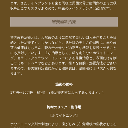
ます。また、インプラントも歯と同様に周囲の骨は歯周病のように吸
収を起こすリスクがあるので、術後のメインテナンスは必須です。
審美歯科治療
審美歯科治療とは、天然歯のように自然で美しい口元を作ることを目
的とした治療です。しかしながら、見た目の美しさの回復は、歯や歯
茎の健康はもちろん、咬み合わせなどの正常な機能を持続させること
にも貢献しています。主な治療として、歯を削らないホワイトニン
グ、セラミッククラウン・インレーによる修復治療と、表面だけを削
るラミネートベニヤなどがあります。様々な目的・処置方法がござい
ますので、審美歯科治療にかかる治療費は、治療法により大きく異な
ります。
施術の価格
1万円〜25万円（税別）（※治療内容によって異なります。）
施術のリスク・副作用
【ホワイトニング】
ホワイトニング剤の刺激により、歯がしみる知覚過敏の症状がおこる