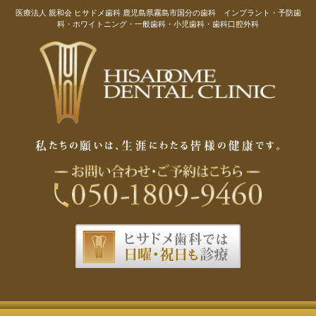
医療法人 親和会 ヒサドメ歯科 鹿児島県霧島市国分の歯科 インプラント・予防歯
科・ホワイトニング・一般歯科・小児歯科・歯科口腔外科