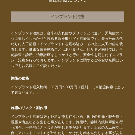
インプラント治療
インプラント治療は、従来の入れ歯やブリッジとは違い、天然歯のよ
うに美しくしっかりと咬める歯を取り戻す治療法です。失った歯の代
わりに人工歯根（インプラント）を埋め込み、その上に人工の歯を装
着します。健康な歯を削ることはありません。ヒサドメ歯科では、事
前診査・診断、治療計画をしっかりと行い、安全性を期したインプラ
ント治療を行っております。インプラントに関するご不安や疑問はい
つでもお気軽にご相談ください。
施術の価格
インプラント埋入施術 31万円〜39万円（税別）（※治療内容によっ
て異なります。）
施術のリスク・副作用
インプラント治療は必ず外科治療を伴うため、術後の疼痛・咬合痛・
腫脹や出血などを生じる事があります。施術時、静脈内鎮静麻酔を行
う場合、一時的にふらつきが生じる事があります。上部の人工歯や土
台（アバットメント）が外れたり、欠けたりゆるんだりする事があり