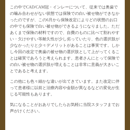
この中でCAD/CAM冠・インレーについて、従来では奥歯で
の噛み合わせがない状態では保険での白い被せ物ができなか
ったのですが、この6月から保険改定によりどの状態のお口
の中でも保険で白い被せ物ができるようになりました。ただ
あくまで保険の材料ですので、自費のものに比べて割れやす
い・欠けやすい等耐久性が少し劣っていたり、色の選択肢が
少なかったりと少々デメリットがあることは事実です。しか
し今回の改定で奥歯の被せ物の選択肢として上がってくるこ
とは確実であろうと考えられます。患者さんにとって保険で
の白い被せ物の選択肢が増えることは非常に意義が大きいこ
とであると考えます。
この他にも色々細かな違いが出てきています。また改定に伴
って患者様に以前と治療内容や金額が異なるなどの変化が生
じる可能性もあります。
気になることがおありでしたらお気軽に当院スタッフまでお
声がけください。