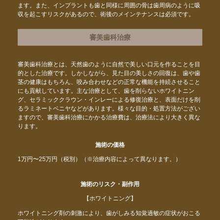
ます。また、インプラントも歯と同様に周囲の骨は歯周病のように吸
収を起こすリスクがあるので、術後のメインテナンスは必須です。
審美歯科治療
審美歯科治療とは、天然歯のように自然で美しい口元を作ることを目
的とした治療です。しかしながら、見た目の美しさの回復は、歯や歯
茎の健康はもちろん、咬み合わせなどの正常な機能を持続させること
にも貢献しています。主な治療として、歯を削らないホワイトニン
グ、セラミッククラウン・インレーによる修復治療と、表面だけを削
るラミネートベニヤなどがあります。様々な目的・処置方法がござい
ますので、審美歯科治療にかかる治療費は、治療法により大きく異な
ります。
施術の価格
1万円〜25万円（税別）（※治療内容によって異なります。）
施術のリスク・副作用
【ホワイトニング】
ホワイトニング剤の刺激により、歯がしみる知覚過敏の症状がおこる