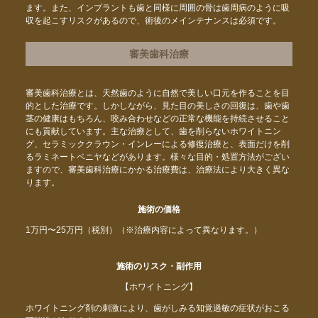
ます。また、インプラントも歯と同様に周囲の骨は歯周病のように吸
収を起こすリスクがあるので、術後のメインテナンスは必須です。
審美歯科治療
審美歯科治療とは、天然歯のように自然で美しい口元を作ることを目
的とした治療です。しかしながら、見た目の美しさの回復は、歯や歯
茎の健康はもちろん、咬み合わせなどの正常な機能を持続させること
にも貢献しています。主な治療として、歯を削らないホワイトニン
グ、セラミッククラウン・インレーによる修復治療と、表面だけを削
るラミネートベニヤなどがあります。様々な目的・処置方法がござい
ますので、審美歯科治療にかかる治療費は、治療法により大きく異な
ります。
施術の価格
1万円〜25万円（税別）（※治療内容によって異なります。）
施術のリスク・副作用
【ホワイトニング】
ホワイトニング剤の刺激により、歯がしみる知覚過敏の症状がおこる