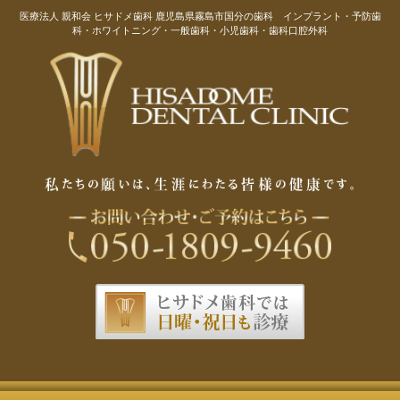
医療法人 親和会 ヒサドメ歯科 鹿児島県霧島市国分の歯科 インプラント・予防歯
科・ホワイトニング・一般歯科・小児歯科・歯科口腔外科