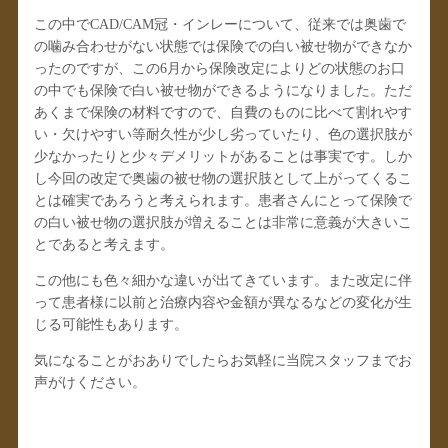
この中でCAD/CAM冠・インレーについて、従来では奥歯で
の噛み合わせがない状態では保険での白い被せ物ができなか
ったのですが、この6月から保険改定によりどの状態のお口
の中でも保険で白い被せ物ができるようになりました。ただ
あくまで保険の材料ですので、自費のものに比べて割れやす
い・欠けやすい等耐久性が少し劣っていたり、色の選択肢が
少なかったりと少々デメリットがあることは事実です。しか
し今回の改定で奥歯の被せ物の選択肢として上がってくるこ
とは確実であろうと考えられます。患者さんにとって保険で
の白い被せ物の選択肢が増えることは非常に意義が大きいこ
とであると考えます。
この他にも色々細かな違いが出てきています。また改定に伴
って患者様に以前と治療内容や金額が異なるなどの変化が生
じる可能性もあります。
気になることがおありでしたらお気軽に当院スタッフまでお
声がけください。