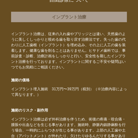
インプラント治療
インプラント治療は、従来の入れ歯やブリッジとは違い、天然歯のよ
うに美しくしっかりと咬める歯を取り戻す治療法です。失った歯の代
わりに人工歯根（インプラント）を埋め込み、その上に人工の歯を装
着します。健康な歯を削ることはありません。ヒサドメ歯科では、事
前診査・診断、治療計画をしっかりと行い、安全性を期したインプラ
ント治療を行っております。インプラントに関するご不安や疑問はい
つでもお気軽にご相談ください。
施術の価格
インプラント埋入施術 31万円〜39万円（税別）（※治療内容によっ
て異なります。）
施術のリスク・副作用
インプラント治療は必ず外科治療を伴うため、術後の疼痛・咬合痛・
腫脹や出血などを生じる事があります。施術時、静脈内鎮静麻酔を行
う場合、一時的にふらつきが生じる事があります。上部の人工歯や土
台（アバットメント）が外れたり、欠けたりゆるんだりする事があり