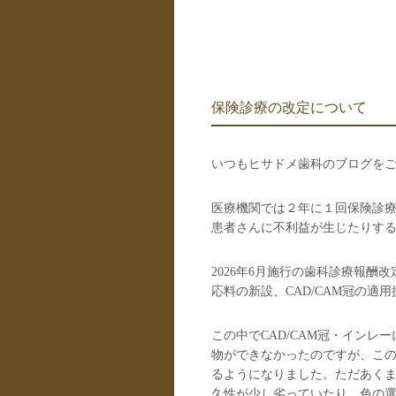
保険診療の改定について
いつもヒサドメ歯科のブログを
医療機関では２年に１回保険診
患者さんに不利益が生じたりす
2026年6月施行の歯科診療報酬
応料の新設、CAD/CAM冠の適
この中でCAD/CAM冠・イン
物ができなかったのですが、この
るようになりました。ただあく
久性が少し劣っていたり、色の