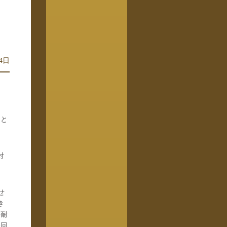
月4日
ると
対
せ
き
等耐
今回