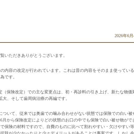
2026年6
ご覧いただきありがとうございます。
療の内容の改定が行われています。これは昔の内容をそのまま使ってい
る為です。
改定（保険改定）
での主な変更点は、初・再診料の引き上げ、新たな物価
用拡大、そして歯周病治療の再編です。
レーについて、従来では奥歯での噛み合わせがない状態では保険での白い被
6月から保険改定によりどの状態のお口の中でも保険で白い被せ物がで
まで保険の材料ですので、自費のものに比べて割れやすい・欠けやすい
選択肢が少なかったりと少々デメリットがあることは事実です。しかし