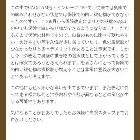
この中でCAD/CAM冠・インレーについて、従来では奥歯で
の噛み合わせがない状態では保険での白い被せ物ができなか
ったのですが、この6月から保険改定によりどの状態のお口
の中でも保険で白い被せ物ができるようになりました。ただ
あくまで保険の材料ですので、自費のものに比べて割れやす
い・欠けやすい等耐久性が少し劣っていたり、色の選択肢が
少なかったりと少々デメリットがあることは事実です。しか
し今回の改定で奥歯の被せ物の選択肢として上がってくるこ
とは確実であろうと考えられます。患者さんにとって保険で
の白い被せ物の選択肢が増えることは非常に意義が大きいこ
とであると考えます。
この他にも色々細かな違いが出てきています。また改定に伴
って患者様に以前と治療内容や金額が異なるなどの変化が生
じる可能性もあります。
気になることがおありでしたらお気軽に当院スタッフまでお
声がけください。