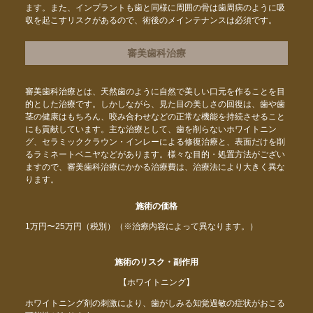
ます。また、インプラントも歯と同様に周囲の骨は歯周病のように吸
収を起こすリスクがあるので、術後のメインテナンスは必須です。
審美歯科治療
審美歯科治療とは、天然歯のように自然で美しい口元を作ることを目
的とした治療です。しかしながら、見た目の美しさの回復は、歯や歯
茎の健康はもちろん、咬み合わせなどの正常な機能を持続させること
にも貢献しています。主な治療として、歯を削らないホワイトニン
グ、セラミッククラウン・インレーによる修復治療と、表面だけを削
るラミネートベニヤなどがあります。様々な目的・処置方法がござい
ますので、審美歯科治療にかかる治療費は、治療法により大きく異な
ります。
施術の価格
1万円〜25万円（税別）（※治療内容によって異なります。）
施術のリスク・副作用
【ホワイトニング】
ホワイトニング剤の刺激により、歯がしみる知覚過敏の症状がおこる