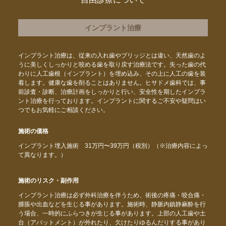
インプラント治療
インプラント治療は、従来の入れ歯やブリッジとは違い、天然歯のよ
うに美しくしっかりと咬める歯を取り戻す治療法です。失った歯の代
わりに人工歯根（インプラント）を埋め込み、その上に人工の歯を装
着します。健康な歯を削ることはありません。ヒサドメ歯科では、事
前診査・診断、治療計画をしっかりと行い、安全性を期したインプラ
ント治療を行っております。インプラントに関するご不安や疑問はい
つでもお気軽にご相談ください。
施術の価格
インプラント埋入施術 31万円〜39万円（税別）（※治療内容によっ
て異なります。）
施術のリスク・副作用
インプラント治療は必ず外科治療を伴うため、術後の疼痛・咬合痛・
腫脹や出血などを生じる事があります。施術時、静脈内鎮静麻酔を行
う場合、一時的にふらつきが生じる事があります。上部の人工歯や土
台（アバットメント）が外れたり、欠けたりゆるんだりする事があり