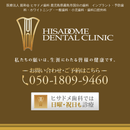
医療法人 親和会 ヒサドメ歯科 鹿児島県霧島市国分の歯科 インプラント・予防歯
科・ホワイトニング・一般歯科・小児歯科・歯科口腔外科